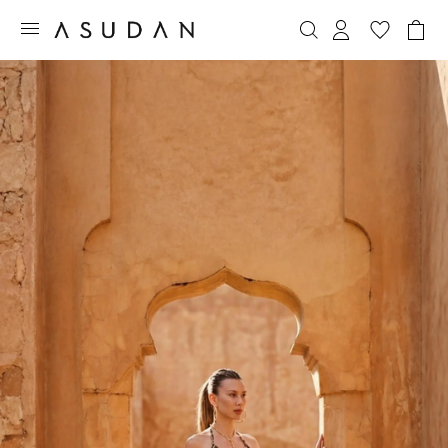
e aynı gün içinde ücretsiz kargo fırsatı!
Tüm siparişlerde aynı gün