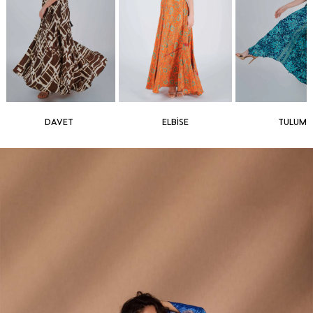
DAVET
ELBİSE
TULUM