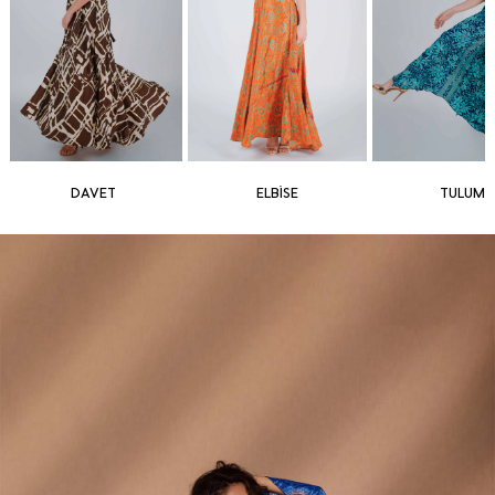
DAVET
ELBİSE
TULUM