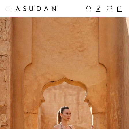
e aynı gün içinde ücretsiz kargo fırsatı!
Tüm siparişlerde aynı gün