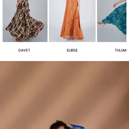
DAVET
ELBİSE
TULUM